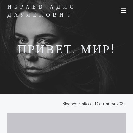
Перейти
ИБРАЕВ АДИС
к
ДАУЛЕНОВИЧ
содержимому
ПРИВЕТ, МИР!
BlagoAdminRoot
-
1 Сентября, 2025