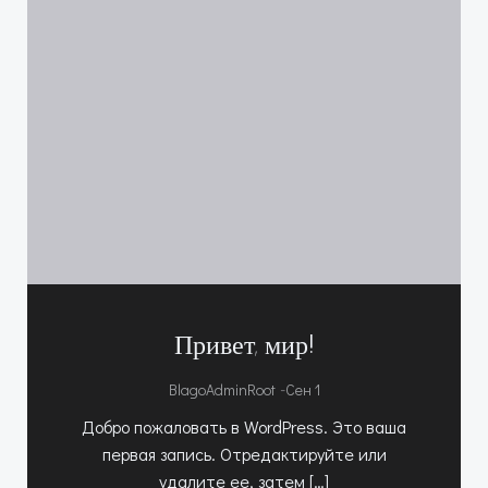
Привет, мир!
-
BlagoAdminRoot
Сен 1
Добро пожаловать в WordPress. Это ваша
первая запись. Отредактируйте или
удалите ее, затем […]